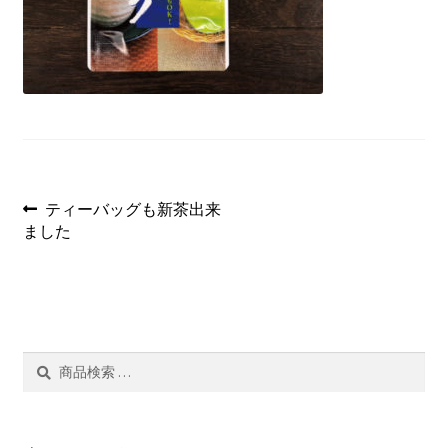
茶ぁ～みんぐ
マイアカウント
投
過
ティーバッグも新茶出来
去
ました
稿
の
投
ナ
稿:
ビ
ゲ
検
検
索
索
ー
結
果:
シ