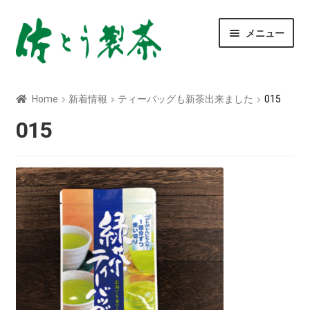
ナ
コ
メニュー
ビ
ン
ゲ
テ
ー
ン
玄米茶
シ
ツ
Home
新着情報
ティーバッグも新茶出来ました
015
ョ
へ
深むし茶
ン
ス
015
へ
キ
ス
ッ
べにふうき茶
キ
プ
ッ
青汁
プ
ティーバッグ
粉末茶
菊芋