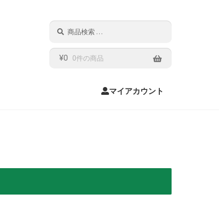
検
検
索
索
結
果:
¥
0
0件の商品
マイアカウント