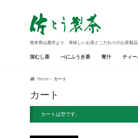
ナ
コ
ビ
ン
ゲ
テ
ー
ン
熊本県山鹿市より、美味しいお茶とこだわりのお茶製品
シ
ツ
ョ
へ
ン
ス
深むし茶
べにふうき茶
青汁
ティー
へ
キ
ス
ッ
キ
プ
Home
カート
ッ
プ
カート
カートは空です。