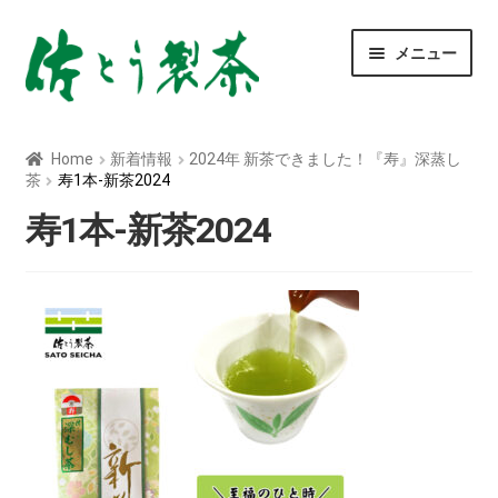
ナ
コ
メニュー
ビ
ン
ゲ
テ
ー
ン
玄米茶
シ
ツ
Home
新着情報
2024年 新茶できました！『寿』深蒸し
ョ
へ
茶
寿1本-新茶2024
深むし茶
ン
ス
へ
キ
寿1本-新茶2024
ス
ッ
べにふうき茶
キ
プ
ッ
青汁
プ
ティーバッグ
粉末茶
菊芋