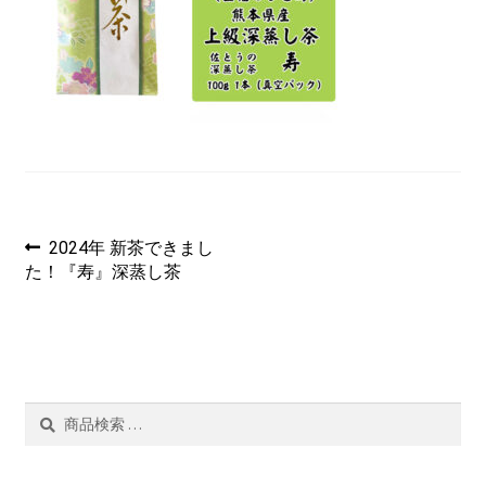
茶ぁ～みんぐ
マイアカウント
投
過
2024年 新茶できまし
去
た！『寿』深蒸し茶
稿
の
投
ナ
稿:
ビ
ゲ
検
検
索
索
ー
結
果: