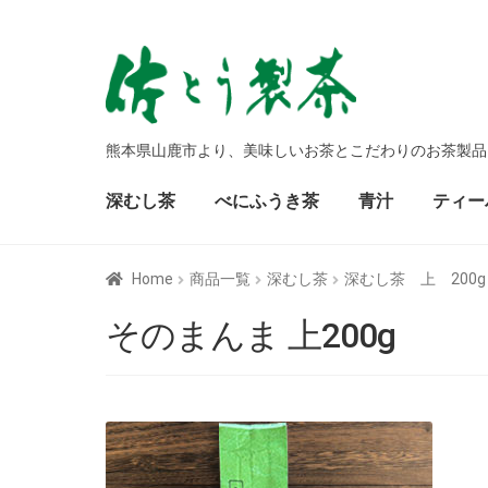
ナ
コ
ビ
ン
ゲ
テ
ー
ン
熊本県山鹿市より、美味しいお茶とこだわりのお茶製品
シ
ツ
ョ
へ
ン
ス
深むし茶
べにふうき茶
青汁
ティー
へ
キ
ス
ッ
キ
プ
Home
商品一覧
深むし茶
深むし茶 上 200g
ッ
プ
そのまんま 上200g