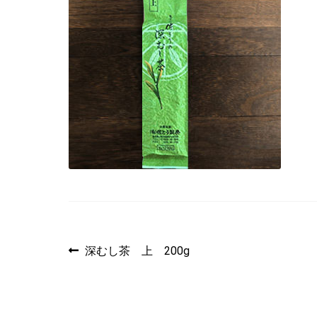
投
過
深むし茶 上 200g
去
稿
の
投
ナ
稿: