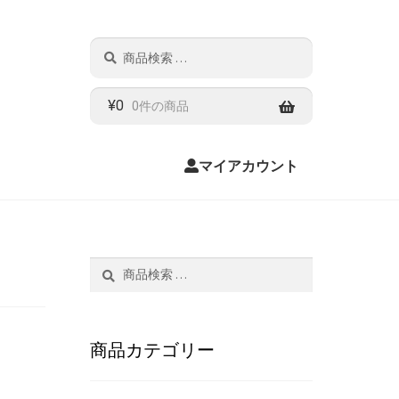
検
検
索
索
結
果:
¥
0
0件の商品
マイアカウント
検
検
索
索
結
果:
商品カテゴリー