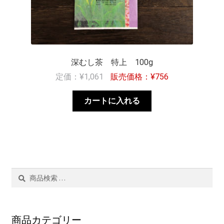
深むし茶 特上 100g
¥
1,061
¥
756
カートに入れる
検
検
索
索
結
果:
商品カテゴリー