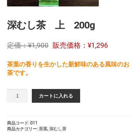
茶ぁ～みんぐ
マイアカウント
深むし茶 上 200g
¥
1,900
¥
1,296
茶葉の香りを生かした新鮮味のある風味のお
茶です。
深
カートに入れる
む
し
茶
上
商品コード:
011
200g
商品カテゴリー:
茶葉
,
深むし茶
個