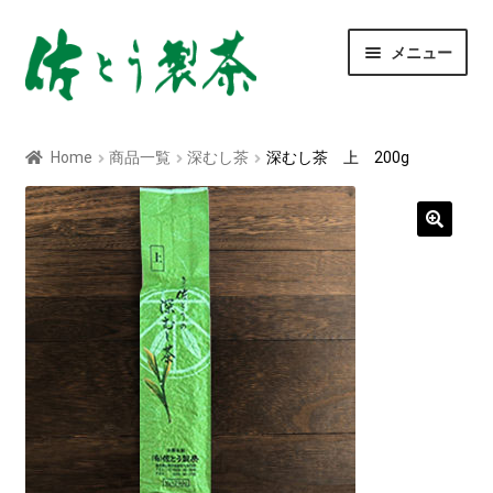
ナ
コ
メニュー
ビ
ン
ゲ
テ
ー
ン
玄米茶
シ
ツ
Home
商品一覧
深むし茶
深むし茶 上 200g
ョ
へ
深むし茶
ン
ス
へ
キ
ス
ッ
べにふうき茶
キ
プ
ッ
青汁
プ
ティーバッグ
粉末茶
菊芋