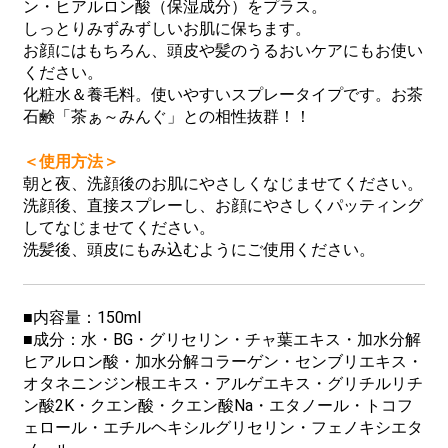
ン・ヒアルロン酸（保湿成分）をプラス。
しっとりみずみずしいお肌に保ちます。
お顔にはもちろん、頭皮や髪のうるおいケアにもお使い
ください。
化粧水＆養毛料。使いやすいスプレータイプです。お茶
石鹸「茶ぁ～みんぐ」との相性抜群！！
＜使用方法＞
朝と夜、洗顔後のお肌にやさしくなじませてください。
洗顔後、直接スプレーし、お顔にやさしくパッティング
してなじませてください。
洗髪後、頭皮にもみ込むようにご使用ください。
■内容量：150ml
■成分：水・BG・グリセリン・チャ葉エキス・加水分解
ヒアルロン酸・加水分解コラーゲン・センブリエキス・
オタネニンジン根エキス・アルゲエキス・グリチルリチ
ン酸2K・クエン酸・クエン酸Na・エタノール・トコフ
ェロール・エチルヘキシルグリセリン・フェノキシエタ