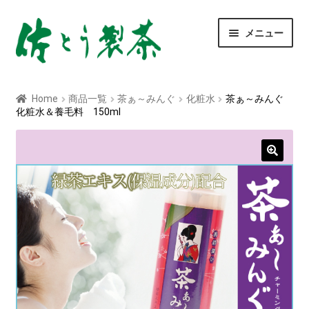
ナ
コ
メニュー
ビ
ン
ゲ
テ
ー
ン
玄米茶
シ
ツ
Home
商品一覧
茶ぁ～みんぐ
化粧水
茶ぁ～みんぐ
ョ
へ
化粧水＆養毛料 150ml
深むし茶
ン
ス
へ
キ
ス
ッ
べにふうき茶
キ
プ
ッ
青汁
プ
ティーバッグ
粉末茶
菊芋