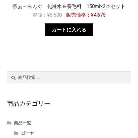
茶ぁ～みんぐ 化粧水＆養毛料 150ml×2本セット
¥
5,500
¥
4,675
カートに入れる
検
検
索
索
結
果:
商品カテゴリー
商品一覧
ゴーヤ