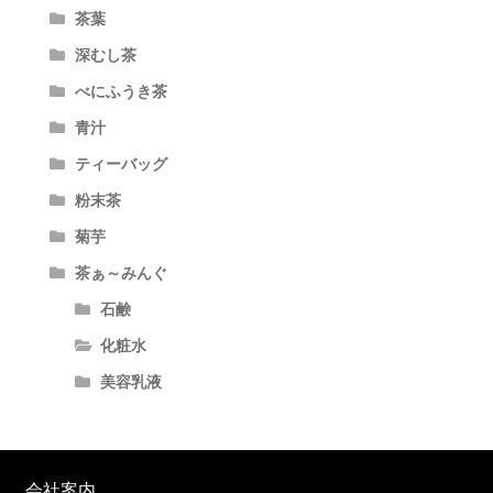
茶葉
深むし茶
べにふうき茶
青汁
ティーバッグ
粉末茶
菊芋
茶ぁ～みんぐ
石鹸
化粧水
美容乳液
会社案内