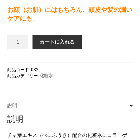
お顔（お肌）にはもちろん、頭皮や髪の潤い
ケアにも。
茶
カートに入れる
ぁ
～
み
ん
商品コード:
032
ぐ
商品カテゴリー:
化粧水
化
粧
水
＆
説明
養
毛
説明
料
150ml
個
チャ葉エキス（べにふうき）配合の化粧水にコラーゲ