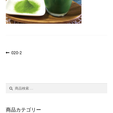
茶ぁ～みんぐ
マイアカウント
投
過
020-2
去
稿
の
投
ナ
稿:
ビ
検
検
ゲ
索
索
結
ー
果:
商品カテゴリー
シ