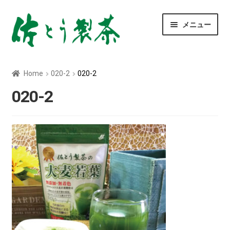
ナ
コ
メニュー
ビ
ン
ゲ
テ
ー
ン
玄米茶
シ
ツ
Home
020-2
020-2
ョ
へ
深むし茶
ン
ス
020-2
へ
キ
ス
ッ
べにふうき茶
キ
プ
ッ
青汁
プ
ティーバッグ
粉末茶
菊芋