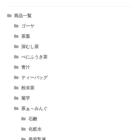
ョ
商品一覧
ン
ゴーヤ
茶葉
深むし茶
べにふうき茶
青汁
ティーバッグ
粉末茶
菊芋
茶ぁ～みんぐ
石鹸
化粧水
美容乳液