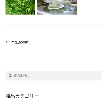
茶ぁ～みんぐ
マイアカウント
投
過
img_about
去
稿
の
投
ナ
稿:
ビ
検
検
ゲ
索
索
結
ー
果:
商品カテゴリー
シ