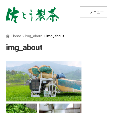
ナ
コ
メニュー
ビ
ン
ゲ
テ
ー
ン
玄米茶
シ
ツ
Home
img_about
img_about
ョ
へ
深むし茶
ン
ス
img_about
へ
キ
ス
ッ
べにふうき茶
キ
プ
ッ
青汁
プ
ティーバッグ
粉末茶
菊芋