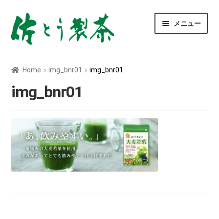
ナ
コ
メニュー
ビ
ン
ゲ
テ
ー
ン
玄米茶
シ
ツ
Home
img_bnr01
img_bnr01
ョ
へ
深むし茶
ン
ス
img_bnr01
へ
キ
ス
ッ
べにふうき茶
キ
プ
ッ
青汁
プ
ティーバッグ
粉末茶
菊芋