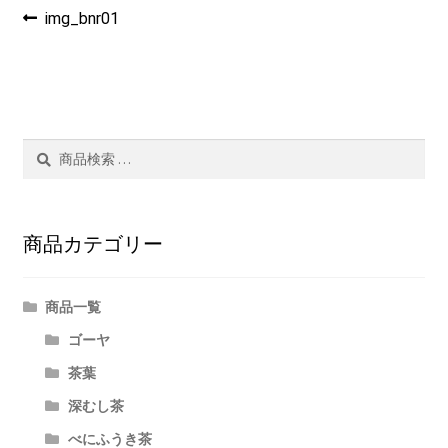
投
過
茶ぁ～みんぐ
img_bnr01
去
稿
の
マイアカウント
投
ナ
稿:
ビ
検
検
ゲ
索
索
結
ー
果:
商品カテゴリー
シ
ョ
商品一覧
ン
ゴーヤ
茶葉
深むし茶
べにふうき茶