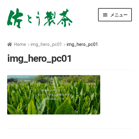
ナ
コ
メニュー
ビ
ン
ゲ
テ
ー
ン
玄米茶
シ
ツ
Home
img_hero_pc01
img_hero_pc01
ョ
へ
深むし茶
ン
ス
img_hero_pc01
へ
キ
ス
ッ
べにふうき茶
キ
プ
ッ
青汁
プ
ティーバッグ
粉末茶
菊芋