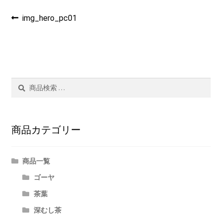
茶ぁ～みんぐ
投
過
img_hero_pc01
去
マイアカウント
稿
の
投
ナ
稿:
ビ
検
検
ゲ
索
索
結
ー
果:
商品カテゴリー
シ
ョ
商品一覧
ン
ゴーヤ
茶葉
深むし茶